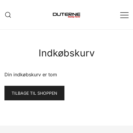
Skip
to
content
Indkøbskurv
Din indkøbskurv er tom
TILBAGE TIL SHOPPEN