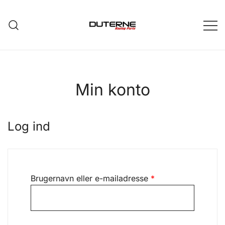
Skip
to
content
Min konto
Log ind
Påkrævet
Brugernavn eller e-mailadresse
*