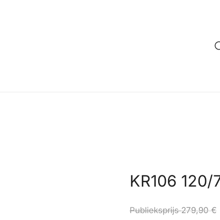
KR106 120/
Publieksprijs
279,90
€