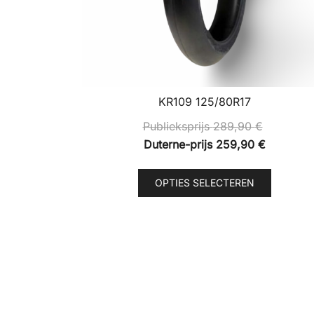
KR109 125/80R17
Publieksprijs
289,90
€
Duterne-prijs
259,90
€
Dit
OPTIES SELECTEREN
product
heeft
meerde
variaties
Deze
optie
kan