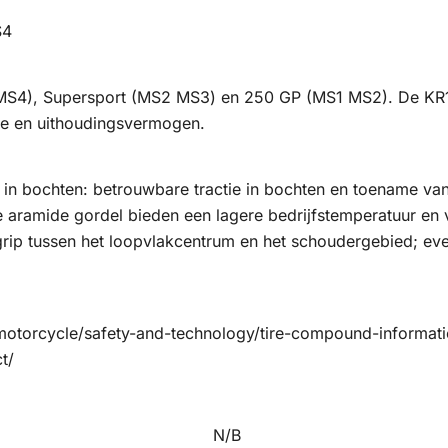
S4
S4), Supersport (MS2 MS3) en 250 GP (MS1 MS2). De KR10
sie en uithoudingsvermogen.
 in bochten: betrouwbare tractie in bochten en toename van
aramide gordel bieden een lagere bedrijfstemperatuur en v
ip tussen het loopvlakcentrum en het schoudergebied; even
motorcycle/safety-and-technology/tire-compound-informati
t/
N/B