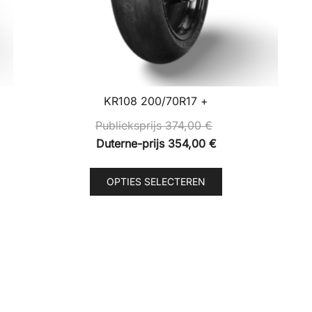
KR108 200/70R17 +
Publieksprijs
374,00
€
Duterne-prijs
354,00
€
Dit
OPTIES SELECTEREN
product
heeft
re
meerdere
.
variaties.
Deze
optie
kan