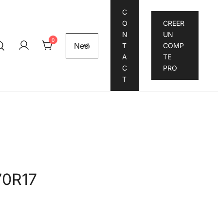
C
O
CREER
N
UN
0
T
COMP
A
TE
C
PRO
T
70R17