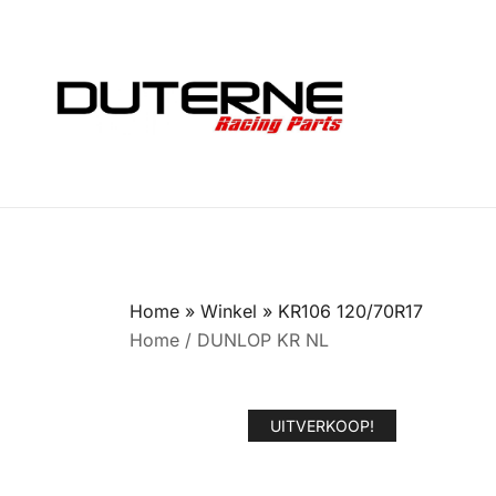
Ga
naar
de
inhoud
Home
»
Winkel
»
KR106 120/70R17
Home
/
DUNLOP KR NL
UITVERKOOP!