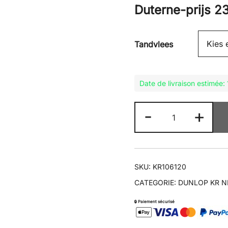
Duterne-prijs
2
Tandvlees
Date de livraison estimée
KR106
-
+
120/70R17
aantal
SKU:
KR106120
CATEGORIE:
DUNLOP KR N
🔒 Paiement sécurisé