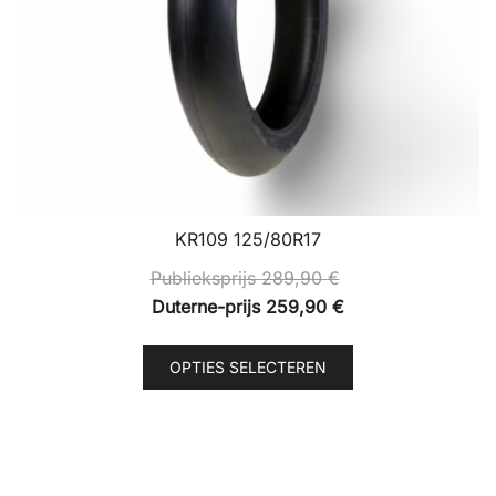
KR109 125/80R17
Publieksprijs
289,90
€
Duterne-prijs
259,90
€
Dit
OPTIES SELECTEREN
product
heeft
meerdere
variaties.
Deze