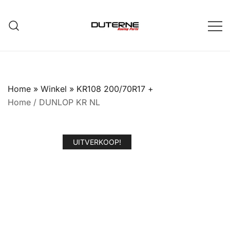
Ga
naar
de
inhoud
Home
»
Winkel
»
KR108 200/70R17 +
Home
/
DUNLOP KR NL
UITVERKOOP!