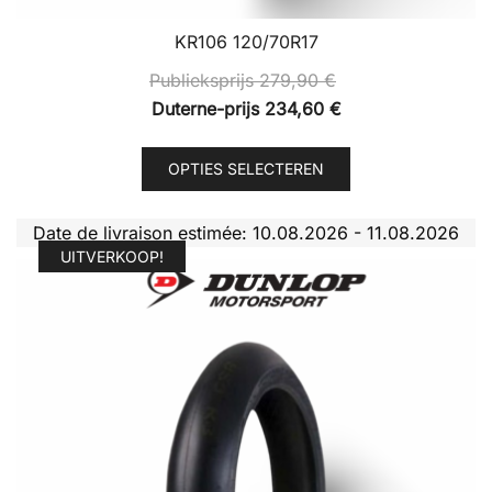
KR106 120/70R17
Publieksprijs
279,90
€
Duterne-prijs
234,60
€
Dit
OPTIES SELECTEREN
product
heeft
Date de livraison estimée: 10.08.2026 - 11.08.2026
meerdere
UITVERKOOP!
variaties.
Deze
optie
kan
gekozen
worden
op
de
productpagina