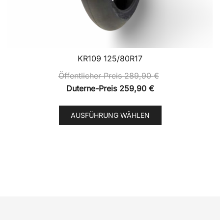
KR109 125/80R17
Öffentlicher Preis
289,90
€
Duterne-Preis
259,90
€
Dieses
AUSFÜHRUNG WÄHLEN
Produkt
weist
mehrere
Varianten
auf.
Die
Optionen
können