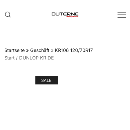
Zum
Inhalt
springen
Startseite
»
Geschäft
»
KR106 120/70R17
Start
/
DUNLOP KR DE
SALE!