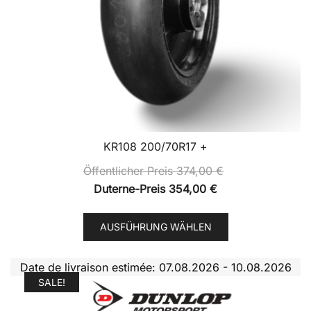
KR108 200/70R17 +
Öffentlicher Preis
374,00
€
Duterne-Preis
354,00
€
Dieses
AUSFÜHRUNG WÄHLEN
Produkt
weist
Date de livraison estimée: 07.08.2026 - 10.08.2026
mehrere
SALE!
Varianten
auf.