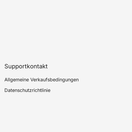
auf
der
Produktseite
gewählt
werden
Supportkontakt
Allgemeine Verkaufsbedingungen
Datenschutzrichtlinie