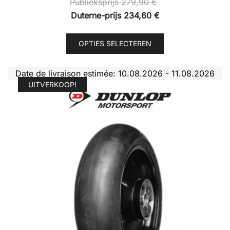
Publieksprijs
279,90
€
Duterne-prijs
234,60
€
Dit
OPTIES SELECTEREN
product
heeft
Date de livraison estimée: 10.08.2026 - 11.08.2026
meerdere
UITVERKOOP!
variaties.
Deze
optie
kan
gekozen
worden
op
de
productpagina