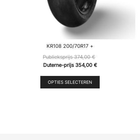
KR108 200/70R17 +
Publieksprijs
374,00
€
Duterne-prijs
354,00
€
Dit
OPTIES SELECTEREN
product
heeft
meerdere
variaties.
Deze
optie
kan