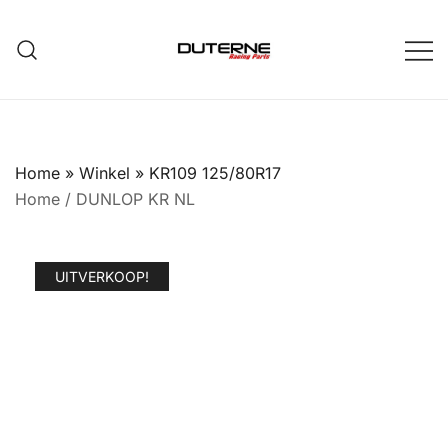
Ga
naar
de
inhoud
Home
»
Winkel
»
KR109 125/80R17
Home
/
DUNLOP KR NL
UITVERKOOP!