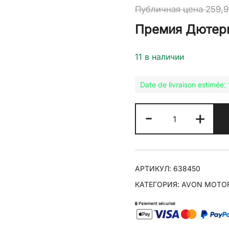
Публичная цена
259,
Премия Дютер
11 в наличии
Date de livraison estimée
Количество
-
+
товара
AVON
3.50-
16
АРТИКУЛ:
638450
TRACK
КАТЕГОРИЯ:
AVON MOTO
CLASSIC
БОКОВАЯ
🔒 Paiement sécurisé
КОЛЯСКА