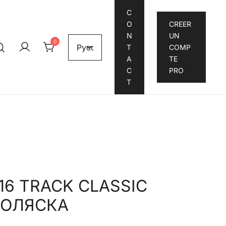
C
O
CREER
N
UN
0
T
COMP
A
TE
C
PRO
T
16 TRACK CLASSIC
КОЛЯСКА