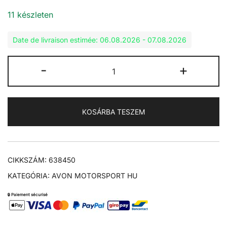
11 készleten
Date de livraison estimée: 06.08.2026 - 07.08.2026
AVON
-
+
3.50-
16
PÁLYA
KOSÁRBA TESZEM
KLASSZIKUS
KÉTOLDALÚ
mennyiség
CIKKSZÁM:
638450
KATEGÓRIA:
AVON MOTORSPORT HU
🔒 Paiement sécurisé