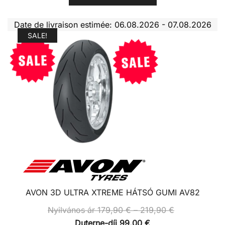
Date de livraison estimée: 06.08.2026 - 07.08.2026
SALE!
AVON 3D ULTRA XTREME HÁTSÓ GUMI AV82
Ártartomány:
Nyilvános ár
179,90
€
–
219,90
€
Nyilvános
Duterne-díj
99,00
€