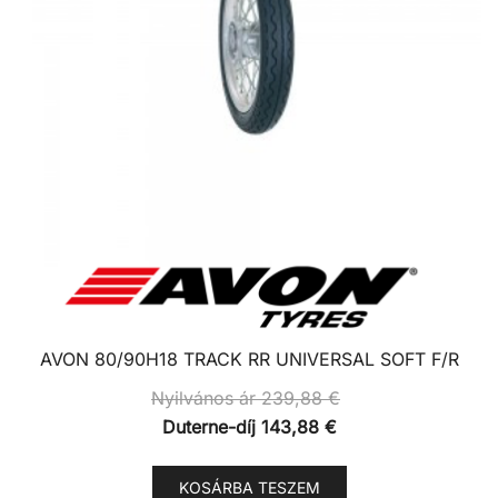
AVON 80/90H18 TRACK RR UNIVERSAL SOFT F/R
Nyilvános ár
239,88
€
Duterne-díj
143,88
€
KOSÁRBA TESZEM