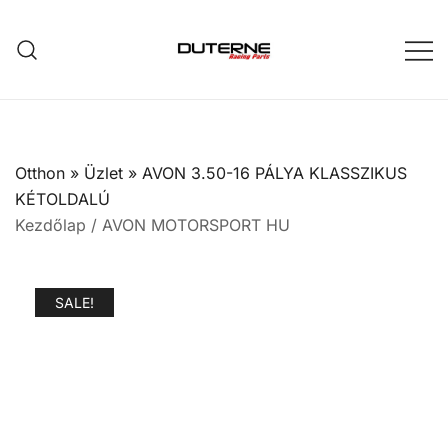
Skip
to
content
Otthon
»
Üzlet
»
AVON 3.50-16 PÁLYA KLASSZIKUS
KÉTOLDALÚ
Kezdőlap
/
AVON MOTORSPORT HU
SALE!