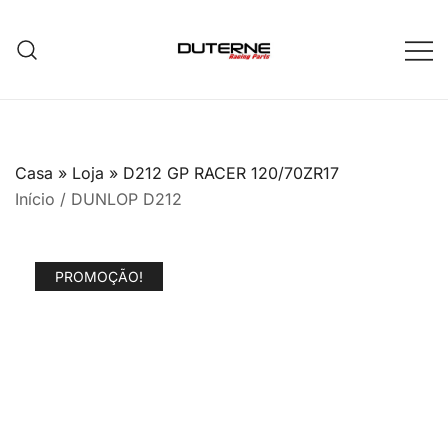
Saltar
para
o
conteúdo
Casa
»
Loja
»
D212 GP RACER 120/70ZR17
Início
/
DUNLOP D212
PROMOÇÃO!