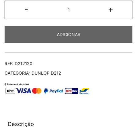
Quantidade
-
+
de
D212
GP
ADICIONAR
RACER
120/70ZR17
REF:
D212120
CATEGORIA:
DUNLOP D212
🔒 Paiement sécurisé
Descrição