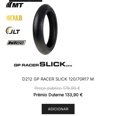
206,90 €
The
options
may
be
chosen
on
the
product
page
D212 GP RACER SLICK 120/70R17 M
Preço público
179,90
€
Prémio Duterne
133,90
€
ADICIONAR