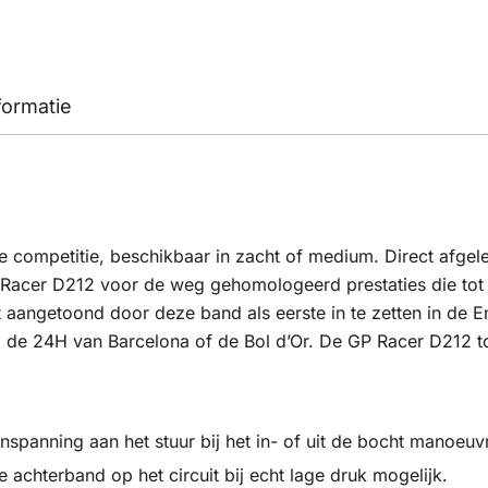
formatie
e competitie, beschikbaar in zacht of medium. Direct afge
P Racer D212 voor de weg gehomologeerd prestaties die t
t aangetoond door deze band als eerste in te zetten in de
 de 24H van Barcelona of de Bol d’Or. De GP Racer D212 t
panning aan het stuur bij het in- of uit de bocht manoeuvre
achterband op het circuit bij echt lage druk mogelijk.