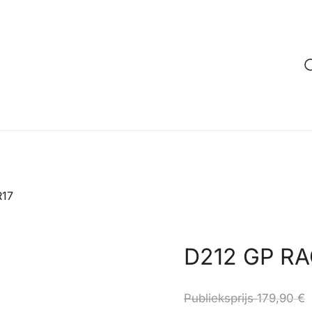
R17
D212 GP RA
Publieksprijs
179,90
€