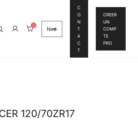
C
O
CREER
N
UN
0
T
COMP
A
TE
C
PRO
T
CER 120/70ZR17