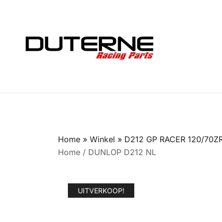
Ga
naar
de
inhoud
Home
»
Winkel
»
D212 GP RACER 120/70Z
Home
/
DUNLOP D212 NL
UITVERKOOP!