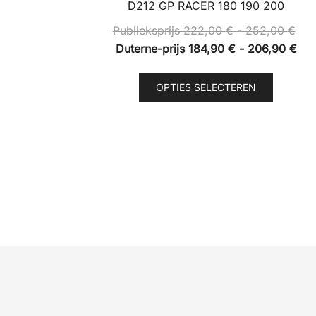
D212 GP RACER 180 190 200
Prij
Publieksprijs
222,00
€
-
252,00
€
Publ
Prij
Duterne-prijs
184,90
€
-
206,90
€
222
Dut
Dit
tot
prij
OPTIES SELECTEREN
product
252
184
heeft
tot
meerde
206
variaties
Deze
optie
kan
gekoze
worden
op
de
product