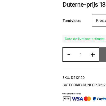
Duterne-prijs
1
Tandvlees
Date de livraison estimée
D212
-
+
GP
RACER
120/70ZR17
aantal
SKU:
D212120
CATEGORIE:
DUNLOP D212
🔒 Paiement sécurisé