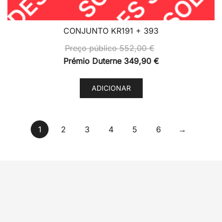
CONJUNTO KR191 + 393
Preço público
552,00
€
Prémio Duterne
349,90
€
ADICIONAR
1
2
3
4
5
6
→