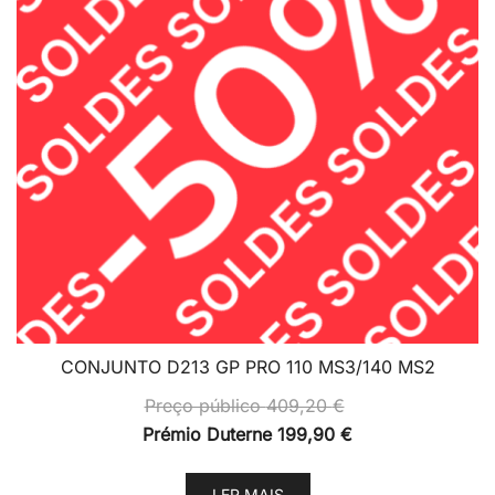
CONJUNTO D213 GP PRO 110 MS3/140 MS2
Preço público
409,20
€
Prémio Duterne
199,90
€
LER MAIS