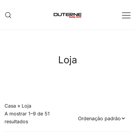
Saltar
para
o
conteúdo
Loja
Casa
»
Loja
A mostrar 1–9 de 51
resultados