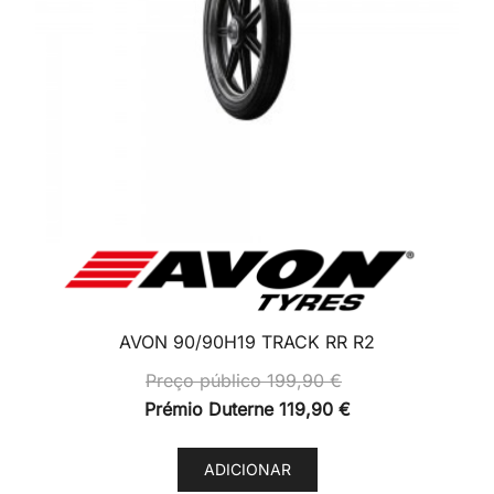
AVON 90/90H19 TRACK RR R2
Preço público
199,90
€
Prémio Duterne
119,90
€
ADICIONAR