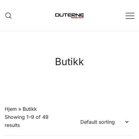
Skip
to
content
Butikk
Hjem
»
Butikk
Showing 1–9 of 49
results