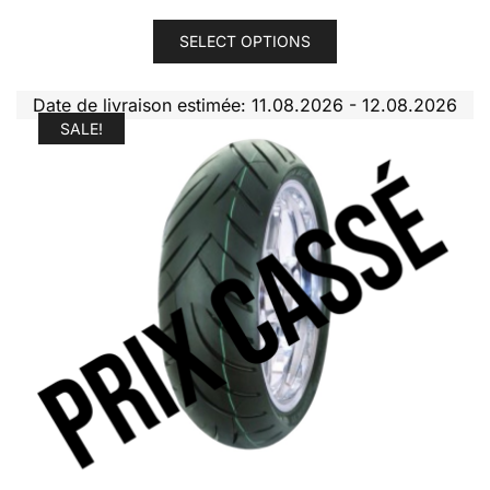
Offentlig
This
pris
SELECT OPTIONS
product
179,90 €
has
through
Date de livraison estimée: 11.08.2026 - 12.08.2026
multiple
219,90 €
SALE!
variants.
The
options
may
be
chosen
on
the
product
page