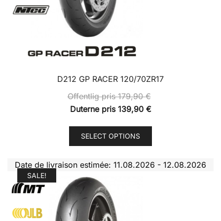
D212 GP RACER 120/70ZR17
Offentlig pris
179,90
€
Duterne pris
139,90
€
This
SELECT OPTIONS
product
has
Date de livraison estimée: 11.08.2026 - 12.08.2026
multiple
SALE!
variants.
The
options
may