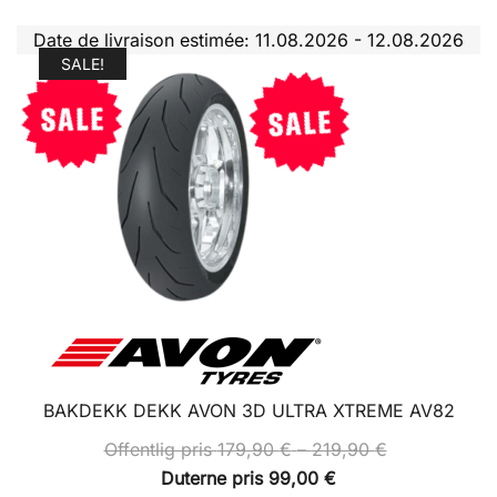
Date de livraison estimée: 11.08.2026 - 12.08.2026
SALE!
BAKDEKK DEKK AVON 3D ULTRA XTREME AV82
Price
Offentlig pris
179,90
€
–
219,90
€
range:
Duterne pris
99,00
€