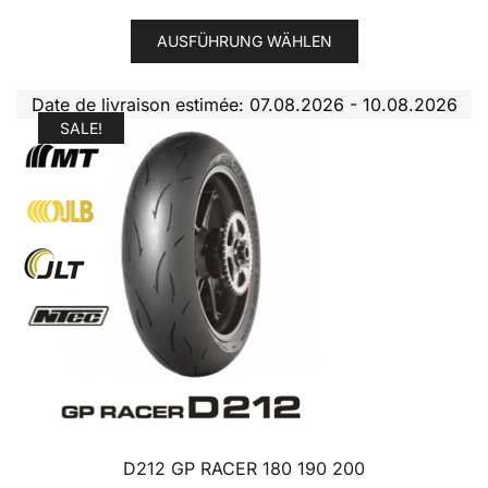
Dieses
AUSFÜHRUNG WÄHLEN
Produkt
weist
Date de livraison estimée: 07.08.2026 - 10.08.2026
mehrere
SALE!
Varianten
auf.
Die
Optionen
können
auf
der
Produktseite
gewählt
werden
D212 GP RACER 180 190 200