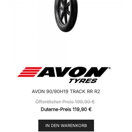
AVON 90/90H19 TRACK RR R2
Öffentlicher Preis
199,90
€
Duterne-Preis
119,90
€
IN DEN WARENKORB