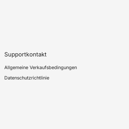
der
Produktseite
gewählt
werden
Supportkontakt
Allgemeine Verkaufsbedingungen
Datenschutzrichtlinie