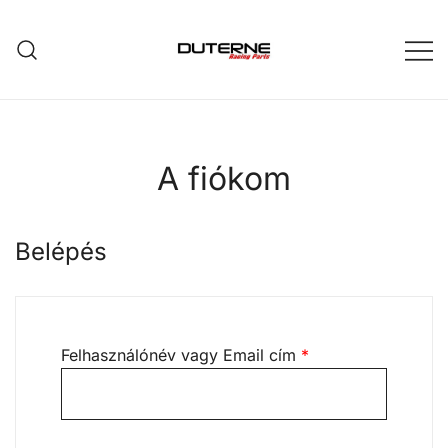
Skip
to
content
A fiókom
Belépés
Kötelező
Felhasználónév vagy Email cím
*