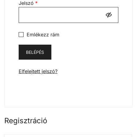
Kötelező
Jelszó
*
Emlékezz rám
BELÉPÉS
Elfelejtett jelszó?
Regisztráció