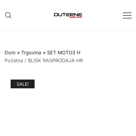
Skip
to
content
Dom
»
Trgovina
»
SET MOTO3 H
Početna
/
BLISK RASPRODAJA HR
SALE!