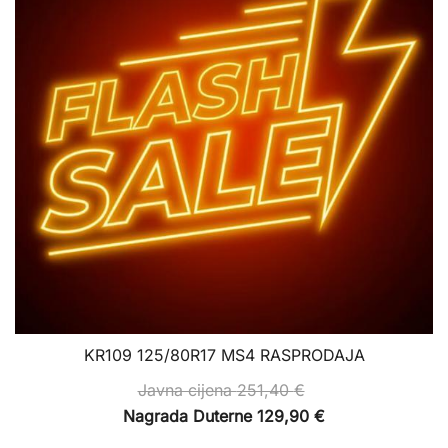
KR109 125/80R17 MS4 RASPRODAJA
Javna cijena
251,40
€
Nagrada Duterne
129,90
€