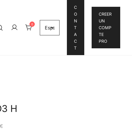
C
O
CREER
N
UN
0
T
COMP
A
TE
C
PRO
T
3 H
€