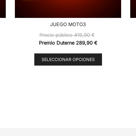
JUEGO MOTO3
Precio público
419,90
€
Premio Duterne
289,90
€
Este
SELECCIONAR OPCIONES
producto
tiene
múltiples
variantes.
Las
opciones
se
pueden
elegir
en