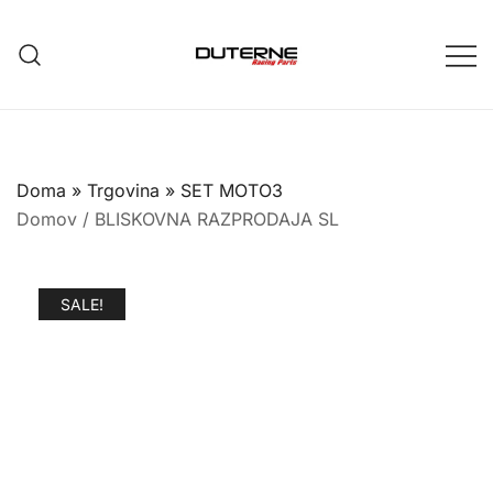
Skip
to
content
Doma
»
Trgovina
»
SET MOTO3
Domov
/
BLISKOVNA RAZPRODAJA SL
SALE!