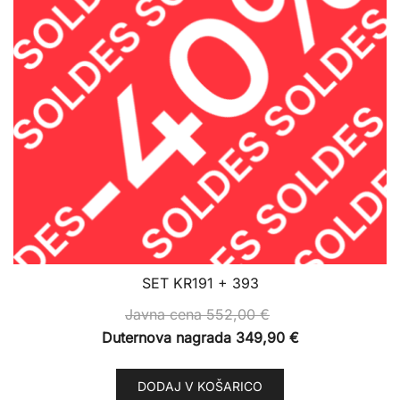
SET KR191 + 393
Javna cena
552,00
€
Duternova nagrada
349,90
€
DODAJ V KOŠARICO