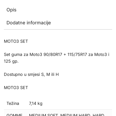
Opis
Dodatne informacije
MOTO3 SET
Set guma za Moto3 90/80R17 + 115/75R17 za Moto3 i
125 gp.
Dostupno u smjesi S, M ili H
MOTO3 SET
Težina
7,14 kg
GOMME
MEDIUM SOFT, MEDIUM HARD, HARD