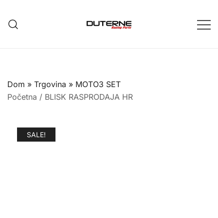
Skip
to
content
Dom
»
Trgovina
»
MOTO3 SET
Početna
/
BLISK RASPRODAJA HR
SALE!