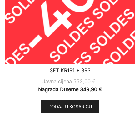
SET KR191 + 393
Javna cijena
552,00
€
Nagrada Duterne
349,90
€
DODAJ U KOŠARICU