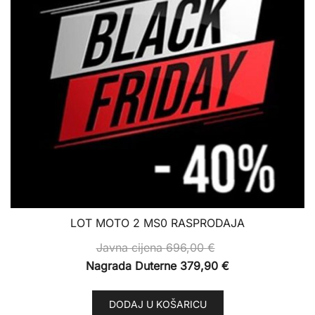
LOT MOTO 2 MS0 RASPRODAJA
Javna cijena
696,00
€
Nagrada Duterne
379,90
€
DODAJ U KOŠARICU