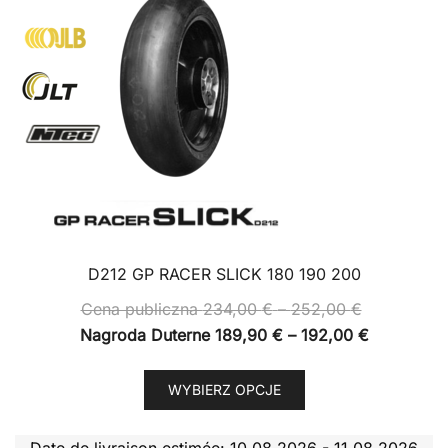
D212 GP RACER SLICK 180 190 200
Zakres
Cena publiczna
234,00
€
–
252,00
€
cen:
Zakres
Nagroda Duterne
189,90
€
–
192,00
€
od
cen:
Ten
Cena
od
WYBIERZ OPCJE
produkt
publiczna
Nagroda
ma
234,00 €
Duterne
Date de livraison estimée: 10.08.2026 - 11.08.2026