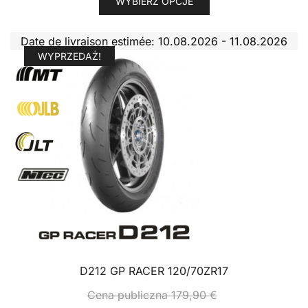
WYBIERZ OPCJE
produkt
publiczna
Nagroda
ma
222,00 €
Duterne
Date de livraison estimée: 10.08.2026 - 11.08.2026
wiele
do
184,90 €
WYPRZEDAŻ!
wariantów.
252,00 €
do
Opcje
206,90 €
można
wybrać
na
stronie
produktu
D212 GP RACER 120/70ZR17
Cena publiczna
179,90
€