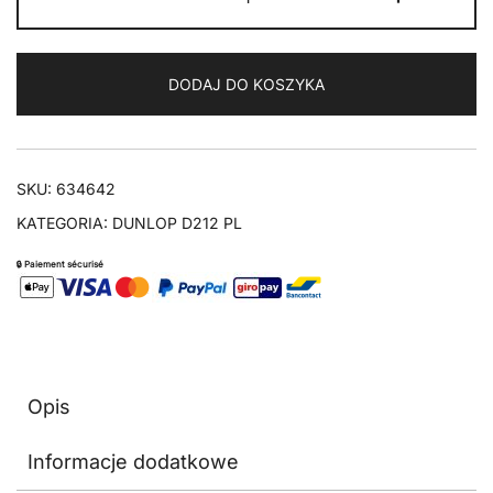
D212
GP
RACER
DODAJ DO KOSZYKA
SLICK
120/70R17
M
SKU:
634642
KATEGORIA:
DUNLOP D212 PL
🔒 Paiement sécurisé
Opis
Informacje dodatkowe