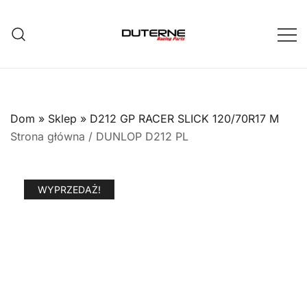
Przejdź
do
treści
Dom
»
Sklep
»
D212 GP RACER SLICK 120/70R17 M
Strona główna
/
DUNLOP D212 PL
WYPRZEDAŻ!