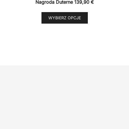
Nagroda Duterne
139,90
€
Ten
WYBIERZ OPCJE
produkt
ma
wiele
wariantów.
Opcje
można
wybrać
na
stronie
produktu