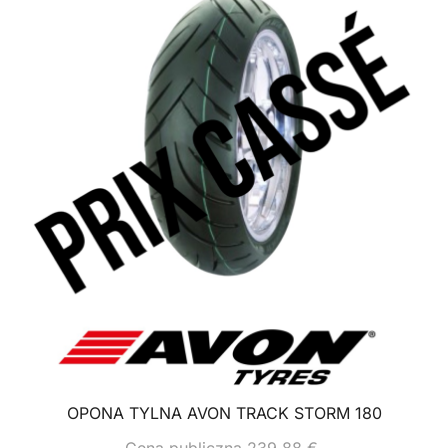
OPONA TYLNA AVON TRACK STORM 180
Cena publiczna
239,88
€