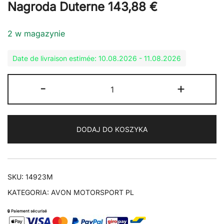
Nagroda Duterne
143,88
€
2 w magazynie
Date de livraison estimée: 10.08.2026 - 11.08.2026
ilość
-
+
AVON
80/90H18
TRACK
DODAJ DO KOSZYKA
RR
UNIWERSALNY
MIĘKKI
PRZÓD/TYŁ
SKU:
14923M
KATEGORIA:
AVON MOTORSPORT PL
🔒 Paiement sécurisé