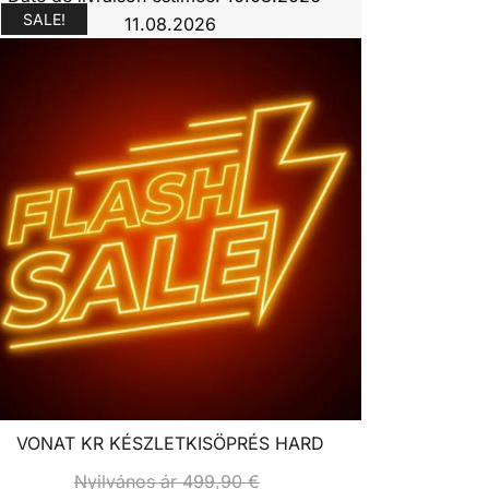
SALE!
11.08.2026
VONAT KR KÉSZLETKISÖPRÉS HARD
Nyilvános ár
499,90
€