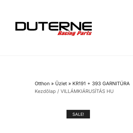
Skip
to
content
Otthon
»
Üzlet
»
KR191 + 393 GARNITÚRA
Kezdőlap
/
VILLÁMKIÁRUSÍTÁS HU
SALE!