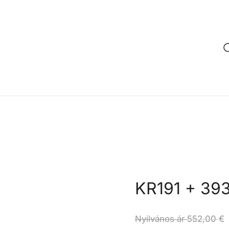
KR191 + 39
Nyilvános ár
552,00
€