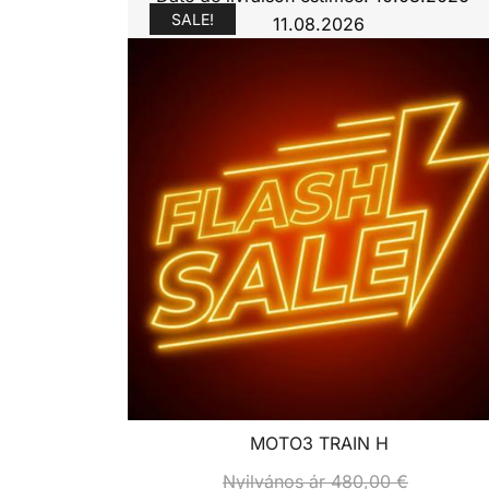
SALE!
11.08.2026
MOTO3 TRAIN H
Nyilvános ár
480,00
€