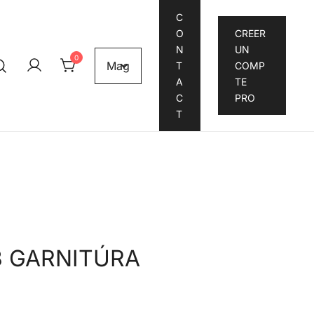
C
O
CREER
N
UN
0
T
COMP
A
TE
C
PRO
T
3 GARNITÚRA