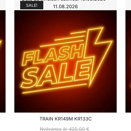
SALE!
11.08.2026
TRAIN KR149M KR133C
Nyilvános ár
420,00
€