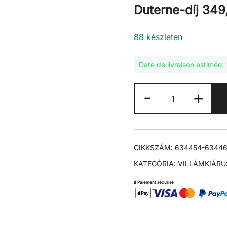
Duterne-díj
349
88 készleten
Date de livraison estimée
KR191
-
+
+
393
GARNITÚRA
mennyiség
CIKKSZÁM:
634454-6344
KATEGÓRIA:
VILLÁMKIÁRU
🔒 Paiement sécurisé