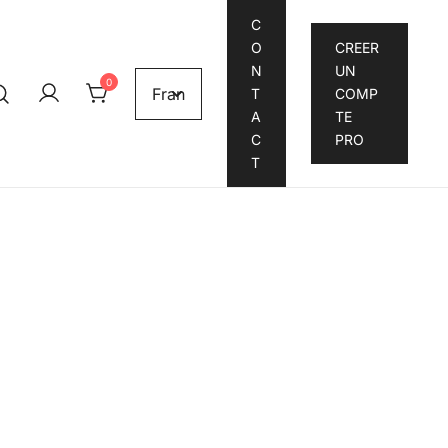
C
O
CREER
N
UN
0
T
COMP
A
TE
C
PRO
T