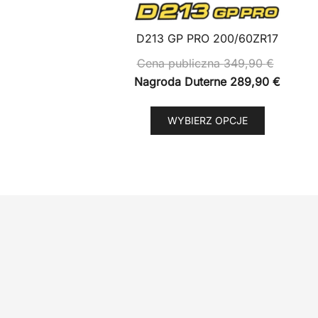
D213 GP PRO 200/60ZR17
Cena publiczna
349,90
€
Nagroda Duterne
289,90
€
Ten
WYBIERZ OPCJE
produkt
ma
wiele
wariantów
Opcje
można
wybrać
na
stronie
produktu