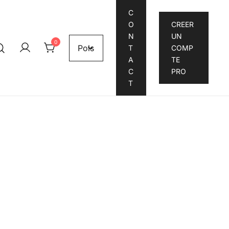
C
O
CREER
N
UN
0
T
COMP
A
TE
C
PRO
T