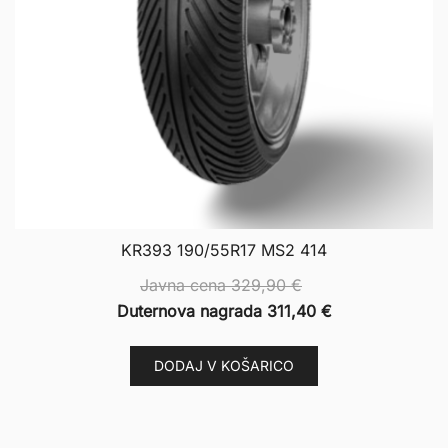
KR393 190/55R17 MS2 414
Javna cena
329,90
€
Duternova nagrada
311,40
€
DODAJ V KOŠARICO