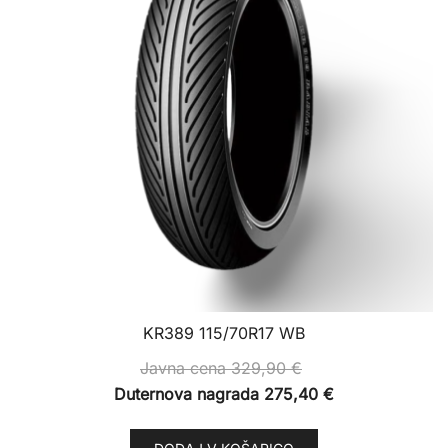
KR389 115/70R17 WB
Javna cena
329,90
€
Duternova nagrada
275,40
€