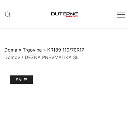
Skip
to
content
Doma
»
Trgovina
»
KR189 110/70R17
Domov
/
DEŽNA PNEVMATIKA SL
SALE!