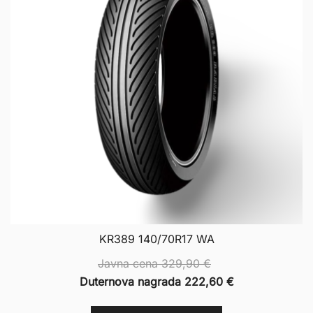
KR389 140/70R17 WA
Javna cena
329,90
€
Duternova nagrada
222,60
€