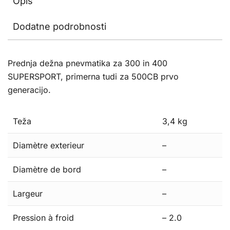
Opis
Dodatne podrobnosti
Prednja dežna pnevmatika za 300 in 400
SUPERSPORT, primerna tudi za 500CB prvo
generacijo.
Teža
3,4 kg
Diamètre exterieur
–
Diamètre de bord
–
Largeur
–
Pression à froid
– 2.0