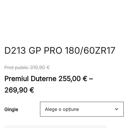
D213 GP PRO 180/60ZR17
Preț public
319,90
€
Premiul Duterne
255,00
€
–
Interval
269,90
€
de
Gingie
prețuri:
Premiul