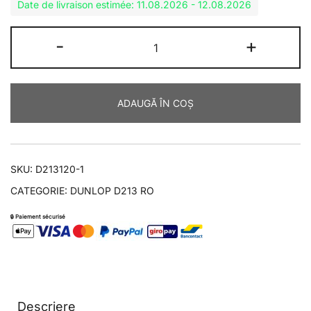
Date de livraison estimée: 11.08.2026 - 12.08.2026
Duterne
Cantitate
-
+
255,00 €
D213
până
GP
PRO
la
ADAUGĂ ÎN COȘ
180/60ZR17
269,90 €
SKU:
D213120-1
CATEGORIE:
DUNLOP D213 RO
🔒 Paiement sécurisé
Descriere