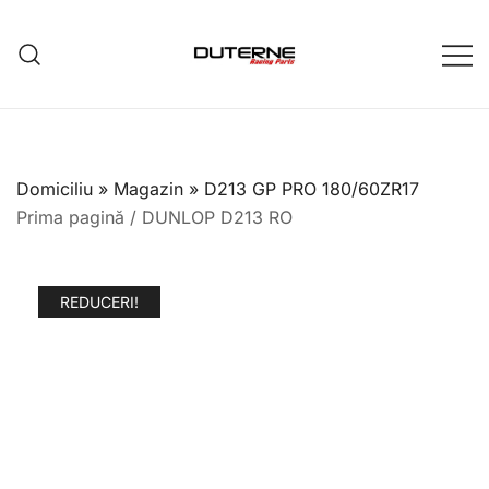
Sari
la
conținut
Domiciliu
»
Magazin
»
D213 GP PRO 180/60ZR17
Prima pagină
/
DUNLOP D213 RO
REDUCERI!