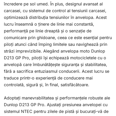
încredere pe sol umed. În plus, designul avansat al
carcasei, cu sistemul de control al tensiunii carcasei,
optimizează distribuția tensiunilor în anvelopa. Acest
lucru înseamnă o ținere de linie mai constantă,
performanță pe linie dreaptă și o senzație de
comunicare prin ghidoane, ceea ce este esențial pentru
piloți atunci când împing limitele sau navighează prin
străzi imprevizibile. Alegând anvelopa moto Dunlop
D213 GP Pro, piloții își echipează motocicletele cu o
anvelopă care îmbunătățește siguranța și stabilitatea,
fără a sacrifica entuziasmul conducerii. Acest lucru se
traduce printr-o experiență de conducere mai
controlată, sigură și, în final, satisfăcătoare.
Adoptați manevrabilitatea și performanțele robuste ale
Dunlop D213 GP Pro. Ajustați presiunea anvelopei cu
sistemul NTEC pentru zilele de pistă și bucurați-vă de