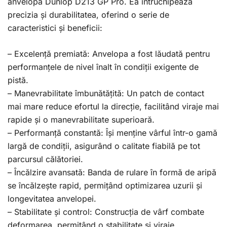
anvelopa Dunlop D213 GP Pro. Ea întruchipează
precizia și durabilitatea, oferind o serie de
caracteristici și beneficii:
– Excelență premiată: Anvelopa a fost lăudată pentru
performanțele de nivel înalt în condiții exigente de
pistă.
– Manevrabilitate îmbunătățită: Un patch de contact
mai mare reduce efortul la direcție, facilitând viraje mai
rapide și o manevrabilitate superioară.
– Performanță constantă: Își menține vârful într-o gamă
largă de condiții, asigurând o calitate fiabilă pe tot
parcursul călătoriei.
– Încălzire avansată: Banda de rulare în formă de aripă
se încălzește rapid, permițând optimizarea uzurii și
longevitatea anvelopei.
– Stabilitate și control: Construcția de vârf combate
deformarea, permițând o stabilitate și viraje