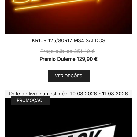
KR109 125/80R17 MS4 SALDOS
Preço público
251,40
€
Prémio Duterne
129,90
€
This
VER OPÇÕES
product
has
Date de livraison estimée: 10.08.2026 - 11.08.2026
multiple
PROMOÇÃO!
variants.
The
options
may
be