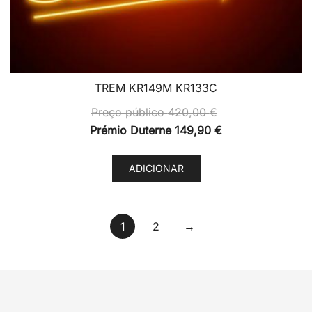
TREM KR149M KR133C
Preço público
420,00
€
Prémio Duterne
149,90
€
ADICIONAR
1
2
→