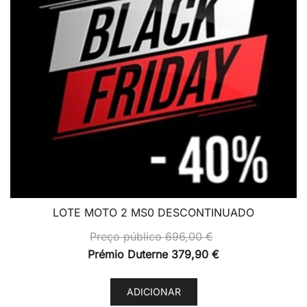
chosen
on
the
product
page
LOTE MOTO 2 MS0 DESCONTINUADO
Preço público
696,00
€
Prémio Duterne
379,90
€
ADICIONAR