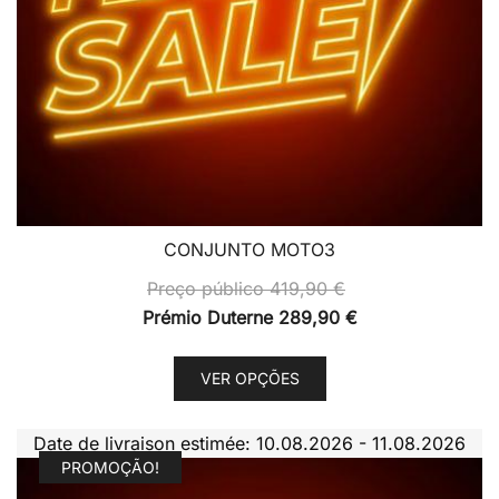
CONJUNTO MOTO3
Preço público
419,90
€
Prémio Duterne
289,90
€
This
VER OPÇÕES
product
has
Date de livraison estimée: 10.08.2026 - 11.08.2026
multiple
PROMOÇÃO!
variants.