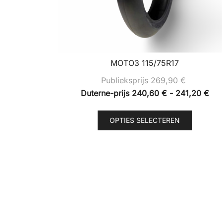
MOTO3 115/75R17
Publieksprijs
269,90
€
Pri
Duterne-prijs
240,60
€
-
241,20
€
Dut
Dit
prij
OPTIES SELECTEREN
product
240
heeft
tot
meerde
241
variaties
Deze
optie
kan
gekoze