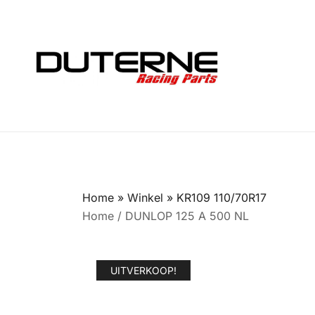
Ga
naar
de
inhoud
Home
»
Winkel
»
KR109 110/70R17
Home
/
DUNLOP 125 A 500 NL
UITVERKOOP!