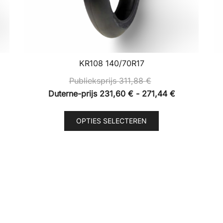
KR108 140/70R17
Publieksprijs
311,88
€
jsklasse:
Prijsklasse:
Duterne-prijs
231,60
€
-
271,44
€
erne-
Duterne-
Dit
s
prijs
OPTIES SELECTEREN
product
,60 €
231,60 €
heeft
tot
re
meerdere
,20 €
271,44 €
.
variaties.
Deze
optie
kan
n
gekozen