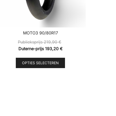
MOTO3 90/80R17
Publieksprijs
219,90
€
Duterne-prijs
193,20
€
Dit
OPTIES SELECTEREN
product
heeft
meerdere
variaties.
Deze
optie
kan
gekozen