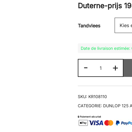
Duterne-prijs
1
Tandvlees
Date de livraison estimée
KR109
-
+
110/70R17
aantal
SKU:
KR108110
CATEGORIE:
DUNLOP 125 A
🔒 Paiement sécurisé