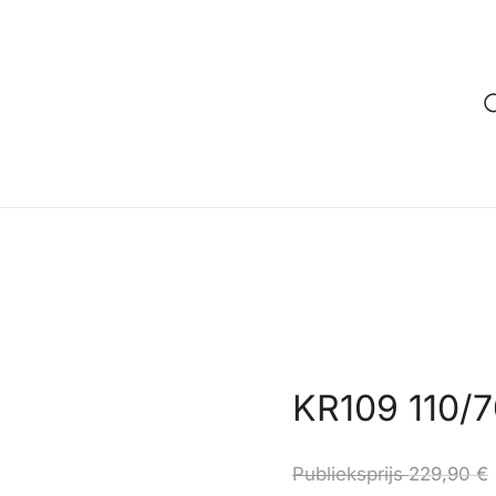
KR109 110/
Publieksprijs
229,90
€