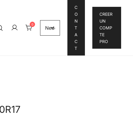
C
O
CREER
N
UN
0
T
COMP
A
TE
C
PRO
T
70R17