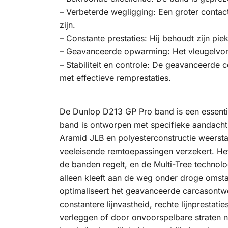
– Verbeterde wegligging: Een groter contac
zijn.
– Constante prestaties: Hij behoudt zijn pi
– Geavanceerde opwarming: Het vleugelvorm
– Stabiliteit en controle: De geavanceerde c
met effectieve remprestaties.
De Dunlop D213 GP Pro band is een essentië
band is ontworpen met specifieke aandacht 
Aramid JLB en polyesterconstructie weersta
veeleisende remtoepassingen verzekert. H
de banden regelt, en de Multi-Tree technolog
alleen kleeft aan de weg onder droge omst
optimaliseert het geavanceerde carcasontw
constantere lijnvastheid, rechte lijnprestat
verleggen of door onvoorspelbare straten 