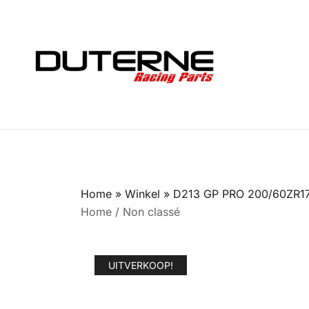
Ga
naar
de
inhoud
Home
»
Winkel
»
D213 GP PRO 200/60ZR1
Home
/
Non classé
UITVERKOOP!