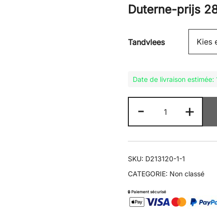
Duterne-prijs
2
Tandvlees
Date de livraison estimée
D213
-
+
GP
PRO
200/60ZR17
aantal
SKU:
D213120-1-1
CATEGORIE:
Non classé
🔒 Paiement sécurisé