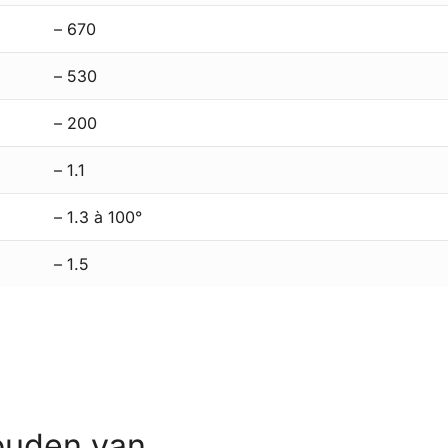
– 670
– 530
– 200
– 1.1
– 1.3 à 100°
– 1.5
ouden van …