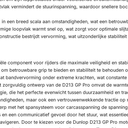
tvlak vermindert de stuurinspanning, waardoor snellere bo
ek in een breed scala aan omstandigheden, wat een betrouwb
ige loopvlak warmt snel op, wat zorgt voor optimale slijt
onstructie bestrijdt vervorming, wat uitzonderlijke stabili
le component voor rijders die maximale veiligheid en stabil
om betrouwbare grip te bieden en stabiliteit te behouden 
at bandvervorming onder extreme krachten, wat constante pr
et zorgvuldig ontwerp van de D213 GP Pro omvat de warmte
ie, die het perfecte evenwicht tussen duurzaamheid en tract
andigheden, maar ook een vertrouwenwekkende tractie op 
erp met het spansysteem voor carcasspanning de spannings
ies en een communicatief gevoel door het stuur, wat essentie
navigeren. Door te kiezen voor de Dunlop D213 GP Pro moto