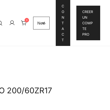
C
O
CREER
N
UN
0
T
COMP
A
TE
C
PRO
T
O 200/60ZR17