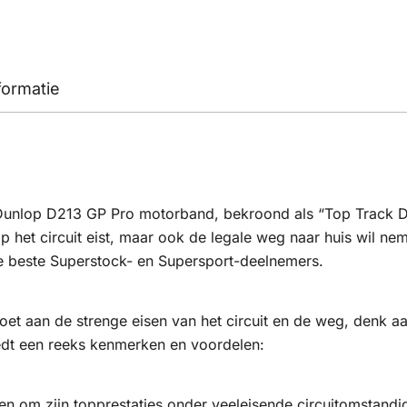
formatie
e Dunlop D213 GP Pro motorband, bekroond als “Top Track D
 op het circuit eist, maar ook de legale weg naar huis wil n
e beste Superstock- en Supersport-deelnemers.
doet aan de strenge eisen van het circuit en de weg, denk
edt een reeks kenmerken en voordelen:
en om zijn topprestaties onder veeleisende circuitomstand