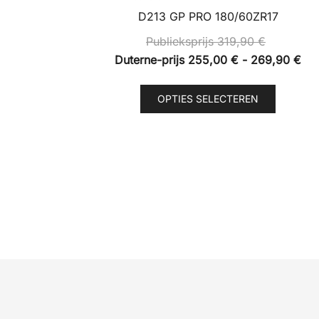
D213 GP PRO 180/60ZR17
Publieksprijs
319,90
€
Pri
Duterne-prijs
255,00
€
-
269,90
€
Dut
Dit
prij
OPTIES SELECTEREN
product
25
heeft
tot
meerde
26
variaties
Deze
optie
kan
gekoze
worden
op
de
product