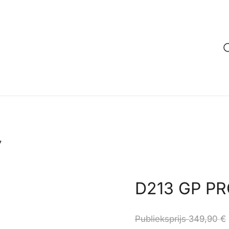
7
D213 GP PR
Publieksprijs
349,90
€