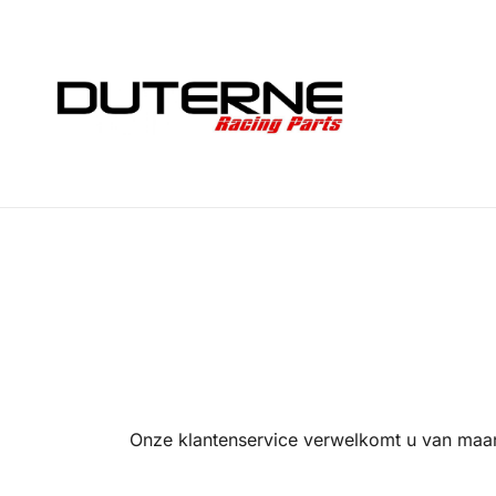
Ga
naar
de
inhoud
Onze klantenservice verwelkomt u van maan