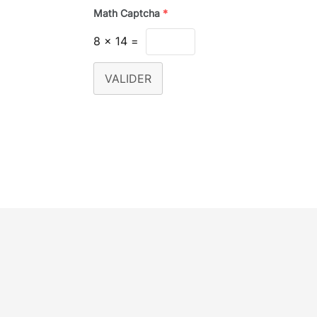
Math Captcha
*
8
x
14
=
VALIDER