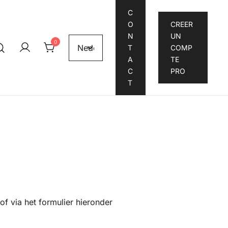
C
O
CREER
N
UN
0
T
COMP
A
TE
C
PRO
T
of via het formulier hieronder