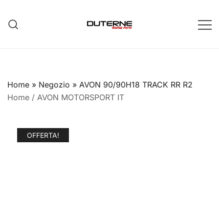
Vai
al
contenuto
Home
»
Negozio
»
AVON 90/90H18 TRACK RR R2
Home
/
AVON MOTORSPORT IT
OFFERTA!