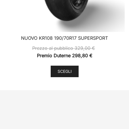
NUOVO KR108 190/70R17 SUPERSPORT
Prezzo al pubblico
329,00
€
Premio Duterne
298,80
€
Questo
SCEGLI
prodotto
ha
più
varianti.
Le
opzioni
possono
essere