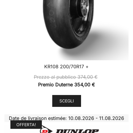
del
prodotto
KR108 200/70R17 +
Prezzo al pubblico
374,00
€
Premio Duterne
354,00
€
Questo
SCEGLI
prodotto
ha
Date de livraison estimée: 10.08.2026 - 11.08.2026
più
OFFERTA!
varianti.