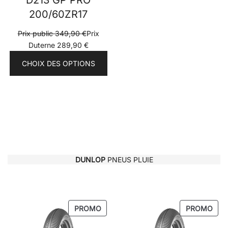
D213 GP PRO
200/60ZR17
Prix public
349,90
€
Prix
Duterne
289,90
€
CHOIX DES OPTIONS
DUNLOP
PNEUS PLUIE
PRODUIT
PRO
PROMO
PROMO
EN
EN