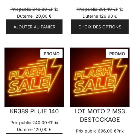
Prix public
240,00
€
Prix
Prix public
251,40
€
Prix
Duterne
120,00
€
Duterne
129,90
€
AJOUTER AU PANIER
CHOIX DES OPTIONS
PRODUIT
PRO
PROMO
PROMO
EN
EN
PROMOTION
PRO
KR389 PLUIE 140
LOT MOTO 2 MS3
DESTOCKAGE
Prix public
240,00
€
Prix
Duterne
120,00
€
Prix public
696,00
€
Prix