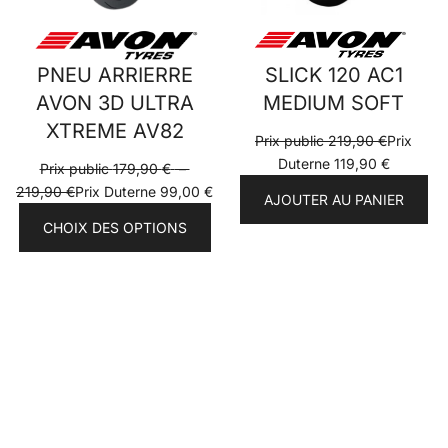
PNEU ARRIERRE
SLICK 120 AC1
AVON 3D ULTRA
MEDIUM SOFT
XTREME AV82
Prix public
219,90
€
Prix
Duterne
119,90
€
Prix public
179,90
€
–
Plage
219,90
€
Prix Duterne
99,00
€
AJOUTER AU PANIER
de
CHOIX DES OPTIONS
prix :
Prix
public
179,90 €
à
219,90 €