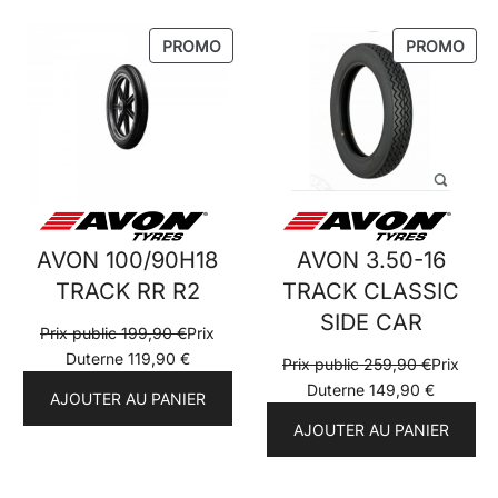
PRODUIT
PRO
PROMO
PROMO
EN
EN
PROMOTION
PRO
AVON 100/90H18
AVON 3.50-16
TRACK RR R2
TRACK CLASSIC
SIDE CAR
Prix public
199,90
€
Prix
Duterne
119,90
€
Prix public
259,90
€
Prix
Duterne
149,90
€
AJOUTER AU PANIER
AJOUTER AU PANIER