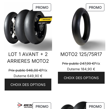
PRODUIT
PRO
PROMO
PROMO
EN
EN
PROMOTION
PRO
LOT 1 AVANT + 2
MOTO2 125/75R17
ARRIERES MOTO2
Prix public
247,99
€
Prix
Duterne
184,90
€
Prix public
946,00
€
Prix
Duterne
649,90
€
CHOIX DES OPTIONS
CHOIX DES OPTIONS
PRODUIT
PRO
PROMO
PROMO