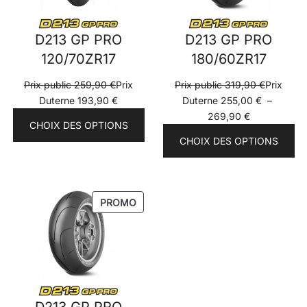
D213 GP PRO
D213 GP PRO
120/70ZR17
180/60ZR17
Prix public
259,90
€
Prix
Prix public
319,90
€
Prix
Duterne
193,90
€
Duterne
255,00
€
–
Plage
269,90
€
CHOIX DES OPTIONS
de
CHOIX DES OPTIONS
prix :
Prix
Duterne
255,00 €
PRODUIT
PROMO
à
EN
269,90 €
PROMOTION