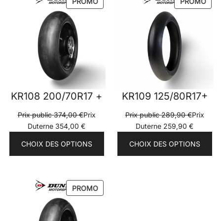
PRODUIT
PRO
PROMO
PROMO
EN
EN
PROMOTION
PRO
KR108 200/70R17 +
KR109 125/80R17+
Prix public
374,00
€
Prix
Prix public
289,90
€
Prix
Duterne
354,00
€
Duterne
259,90
€
CHOIX DES OPTIONS
CHOIX DES OPTIONS
PRODUIT
PROMO
EN
PROMOTION