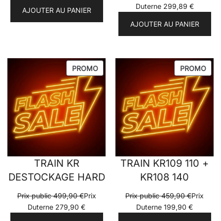
Duterne
299,89
€
AJOUTER AU PANIER
AJOUTER AU PANIER
PRODUIT
PRO
PROMO
PROMO
EN
EN
PROMOTION
PRO
TRAIN KR
TRAIN KR109 110 +
DESTOCKAGE HARD
KR108 140
Prix public
499,90
€
Prix
Prix public
459,90
€
Prix
Duterne
279,90
€
Duterne
199,90
€