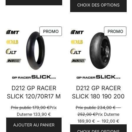
prix :
de
CHOIX DES OPTIONS
Prix
prix :
public
Prix
222,00 €
Duter
à
184,9
PRODUIT
PRO
PROMO
PROMO
252,00 €
à
EN
EN
206,9
PROMOTION
PRO
D212 GP RACER
D212 GP RACER
SLICK 120/70R17 M
SLICK 180 190 200
Prix public
179,90
€
Prix
Prix public
234,00
€
–
Plage
Duterne
133,90
€
252,00
€
Prix Duterne
de
Plage
189,90
€
–
192,00
€
AJOUTER AU PANIER
prix :
de
CHOIX DES OPTIONS