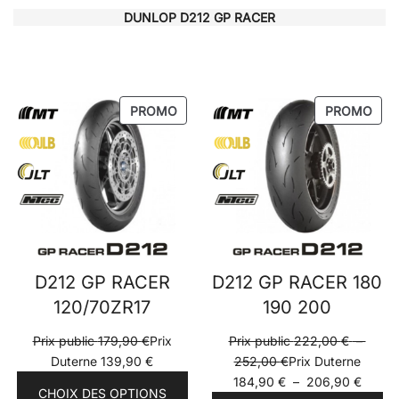
DUNLOP D212 GP RACER
PRODUIT
PRO
PROMO
PROMO
EN
EN
PROMOTION
PRO
D212 GP RACER
D212 GP RACER 180
120/70ZR17
190 200
Prix public
179,90
€
Prix
Prix public
222,00
€
–
Plage
Duterne
139,90
€
252,00
€
Prix Duterne
de
Plage
184,90
€
–
206,90
€
CHOIX DES OPTIONS