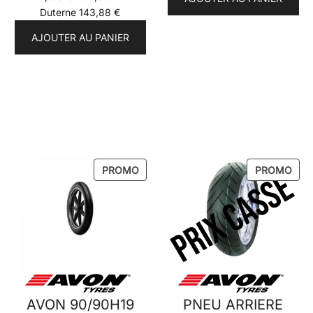
Duterne
143,88
€
AJOUTER AU PANIER
PRODUIT
PRO
PROMO
PROMO
EN
EN
PROMOTION
PRO
AVON 90/90H19
PNEU ARRIERE