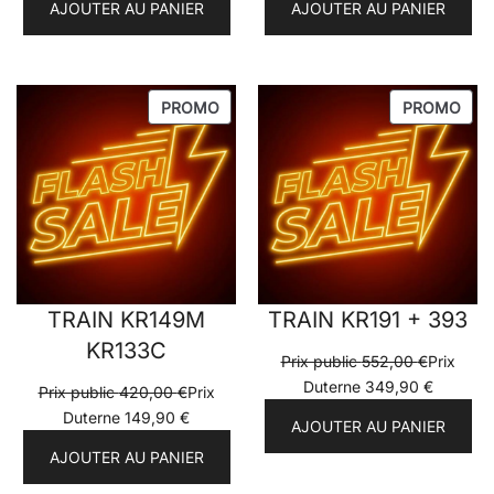
AJOUTER AU PANIER
AJOUTER AU PANIER
PRODUIT
PRO
PROMO
PROMO
EN
EN
PROMOTION
PRO
TRAIN KR149M
TRAIN KR191 + 393
KR133C
Prix public
552,00
€
Prix
Duterne
349,90
€
Prix public
420,00
€
Prix
Duterne
149,90
€
AJOUTER AU PANIER
AJOUTER AU PANIER