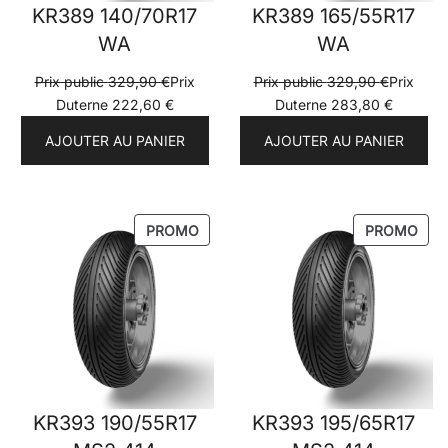
KR389 140/70R17
KR389 165/55R17
WA
WA
Prix public
329,90
€
Prix
Prix public
329,90
€
Prix
Duterne
222,60
€
Duterne
283,80
€
AJOUTER AU PANIER
AJOUTER AU PANIER
PRODUIT
PRO
PROMO
PROMO
EN
EN
PROMOTION
PRO
KR393 190/55R17
KR393 195/65R17