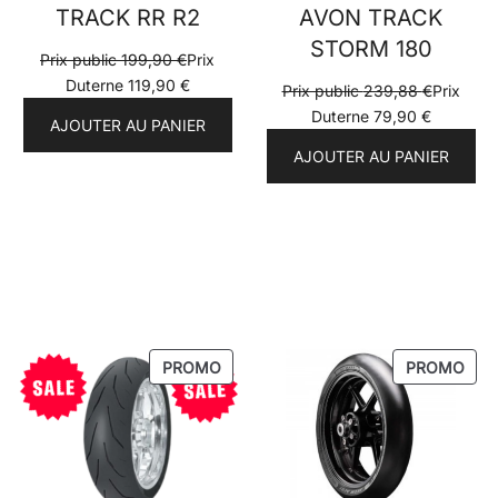
TRACK RR R2
AVON TRACK
STORM 180
Prix public
199,90
€
Prix
Duterne
119,90
€
Prix public
239,88
€
Prix
Duterne
79,90
€
AJOUTER AU PANIER
AJOUTER AU PANIER
PRODUIT
PRO
PROMO
PROMO
EN
EN
PROMOTION
PRO