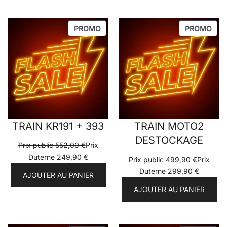
PRODUIT
PRO
PROMO
PROMO
EN
EN
PROMOTION
PRO
TRAIN KR191 + 393
TRAIN MOTO2
DESTOCKAGE
Prix public
552,00
€
Prix
Duterne
249,90
€
Prix public
499,90
€
Prix
Duterne
299,90
€
AJOUTER AU PANIER
AJOUTER AU PANIER