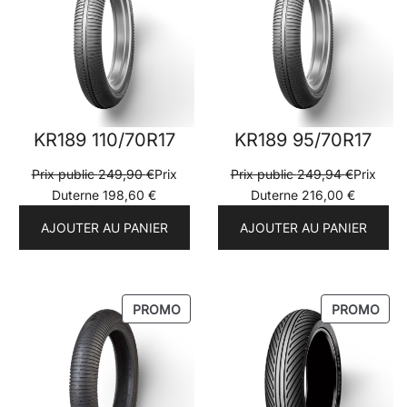
PROMOTION
PRO
KR189 110/70R17
KR189 95/70R17
Prix public
249,90
€
Prix
Prix public
249,94
€
Prix
Duterne
198,60
€
Duterne
216,00
€
AJOUTER AU PANIER
AJOUTER AU PANIER
PRODUIT
PRO
PROMO
PROMO
EN
EN
PROMOTION
PRO