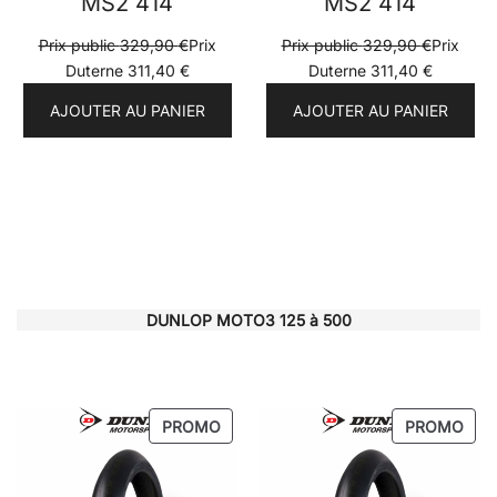
MS2 414
MS2 414
Prix public
329,90
€
Prix
Prix public
329,90
€
Prix
Duterne
311,40
€
Duterne
311,40
€
AJOUTER AU PANIER
AJOUTER AU PANIER
DUNLOP MOTO3 125 à 500
PRODUIT
PRO
PROMO
PROMO
EN
EN
PROMOTION
PRO