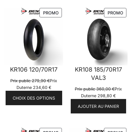
PRODUIT
PRO
PROMO
PROMO
EN
EN
PROMOTION
PRO
KR106 120/70R17
KR108 185/70R17
VAL3
Prix public
279,90
€
Prix
Duterne
234,60
€
Prix public
360,00
€
Prix
Duterne
298,80
€
CHOIX DES OPTIONS
AJOUTER AU PANIER