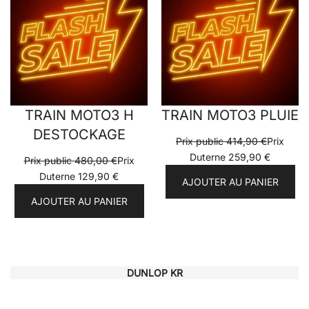
PROMOTION
PRO
TRAIN MOTO3 H
TRAIN MOTO3 PLUIE
DESTOCKAGE
Prix public
414,90
€
Prix
Duterne
259,90
€
Prix public
480,00
€
Prix
Duterne
129,90
€
AJOUTER AU PANIER
AJOUTER AU PANIER
DUNLOP KR