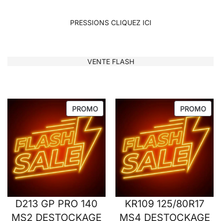
PRESSIONS CLIQUEZ ICI
VENTE FLASH
PRODUIT
PRO
PROMO
PROMO
EN
EN
PROMOTION
PRO
D213 GP PRO 140
KR109 125/80R17
MS2 DESTOCKAGE
MS4 DESTOCKAGE