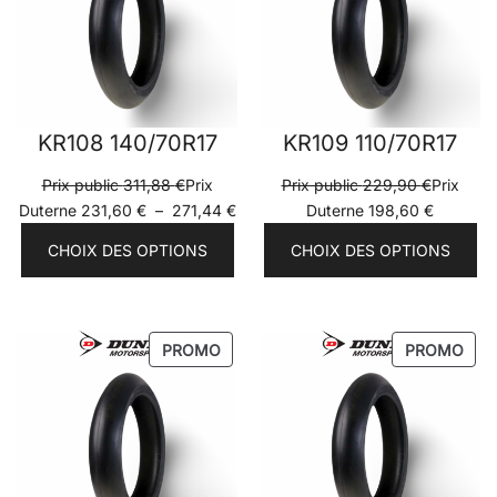
KR108 140/70R17
KR109 110/70R17
Prix public
311,88
€
Prix
Prix public
229,90
€
Prix
Plage
Duterne
231,60
€
–
271,44
€
Duterne
198,60
€
de
CHOIX DES OPTIONS
CHOIX DES OPTIONS
prix :
Prix
Duterne
231,60 €
PRODUIT
PRO
PROMO
PROMO
à
EN
EN
271,44 €
PROMOTION
PRO