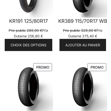
KR191 125/80R17
KR389 115/70R17 WB
Prix public
289,90
€
Prix
Prix public
329,90
€
Prix
Duterne
256,80
€
Duterne
275,40
€
CHOIX DES OPTIONS
AJOUTER AU PANIER
PRODUIT
PRO
PROMO
PROMO
EN
EN
PROMOTION
PRO