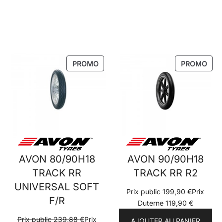
PRODUIT
PRO
PROMO
PROMO
EN
EN
PROMOTION
PRO
AVON 80/90H18
AVON 90/90H18
TRACK RR
TRACK RR R2
UNIVERSAL SOFT
Prix public
199,90
€
Prix
F/R
Duterne
119,90
€
Prix public
239,88
€
Prix
AJOUTER AU PANIER