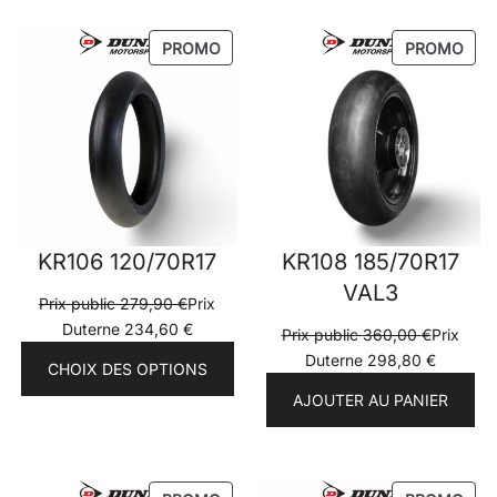
PRODUIT
PRO
PROMO
PROMO
EN
EN
PROMOTION
PRO
KR106 120/70R17
KR108 185/70R17
VAL3
Prix public
279,90
€
Prix
Duterne
234,60
€
Prix public
360,00
€
Prix
Duterne
298,80
€
CHOIX DES OPTIONS
AJOUTER AU PANIER