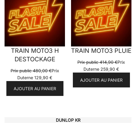
PROMOTION
PRO
TRAIN MOTO3 H
TRAIN MOTO3 PLUIE
DESTOCKAGE
Prix public
414,90
€
Prix
Duterne
259,90
€
Prix public
480,00
€
Prix
Duterne
129,90
€
AJOUTER AU PANIER
AJOUTER AU PANIER
DUNLOP KR