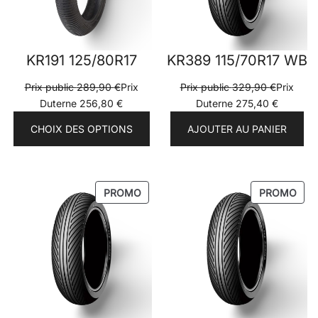
KR191 125/80R17
KR389 115/70R17 WB
Prix public
289,90
€
Prix
Prix public
329,90
€
Prix
Duterne
256,80
€
Duterne
275,40
€
CHOIX DES OPTIONS
AJOUTER AU PANIER
PRODUIT
PRO
PROMO
PROMO
EN
EN
PROMOTION
PRO