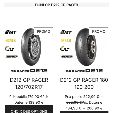
DUNLOP D212 GP RACER
PRODUIT
PRO
PROMO
PROMO
EN
EN
PROMOTION
PRO
D212 GP RACER
D212 GP RACER 180
120/70ZR17
190 200
Prix public
179,90
€
Prix
Prix public
222,00
€
–
Plage
Duterne
139,90
€
252,00
€
Prix Duterne
de
Plage
184,90
€
–
206,90
€
CHOIX DES OPTIONS