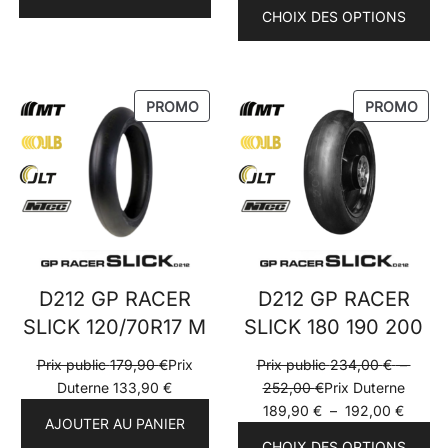
prix :
de
CHOIX DES OPTIONS
Prix
prix :
public
Prix
222,00 €
Duter
à
184,9
PRODUIT
PRO
PROMO
PROMO
252,00 €
à
EN
EN
206,9
PROMOTION
PRO
D212 GP RACER
D212 GP RACER
SLICK 120/70R17 M
SLICK 180 190 200
Prix public
179,90
€
Prix
Prix public
234,00
€
–
Plage
Duterne
133,90
€
252,00
€
Prix Duterne
de
Plage
189,90
€
–
192,00
€
AJOUTER AU PANIER
prix :
de
CHOIX DES OPTIONS