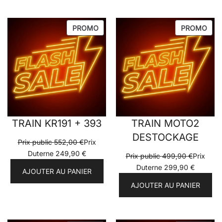
PRODUIT
PRO
PROMO
PROMO
EN
EN
PROMOTION
PRO
TRAIN KR191 + 393
TRAIN MOTO2
DESTOCKAGE
Prix public
552,00
€
Prix
Duterne
249,90
€
Prix public
499,90
€
Prix
Duterne
299,90
€
AJOUTER AU PANIER
AJOUTER AU PANIER