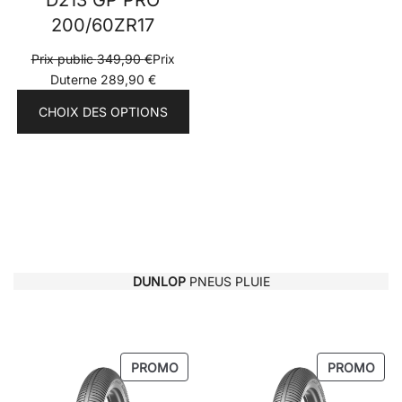
D213 GP PRO
200/60ZR17
Prix public
349,90
€
Prix
Duterne
289,90
€
CHOIX DES OPTIONS
DUNLOP
PNEUS PLUIE
PRODUIT
PRO
PROMO
PROMO
EN
EN