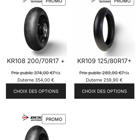
PRODUIT
PRO
PROMO
PROMO
EN
EN
PROMOTION
PRO
KR108 200/70R17 +
KR109 125/80R17+
Prix public
374,00
€
Prix
Prix public
289,90
€
Prix
Duterne
354,00
€
Duterne
259,90
€
CHOIX DES OPTIONS
CHOIX DES OPTIONS
PRODUIT
PROMO
EN
PROMOTION