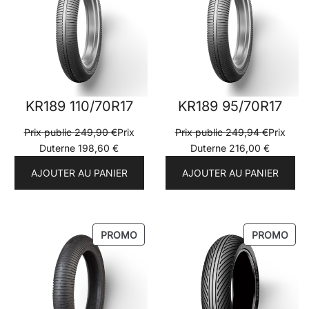
PROMOTION
PRO
KR189 110/70R17
KR189 95/70R17
Prix public
249,90
€
Prix
Prix public
249,94
€
Prix
Duterne
198,60
€
Duterne
216,00
€
AJOUTER AU PANIER
AJOUTER AU PANIER
PRODUIT
PRO
PROMO
PROMO
EN
EN
PROMOTION
PRO