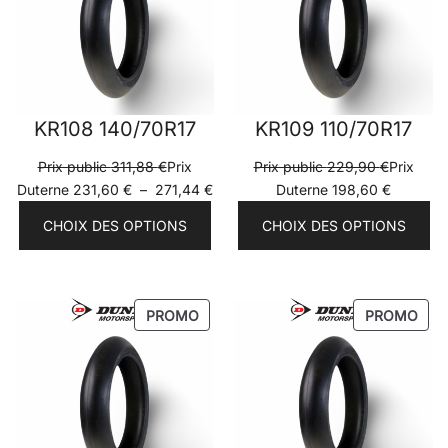
KR108 140/70R17
KR109 110/70R17
Prix public
311,88
€
Prix
Prix public
229,90
€
Prix
Plage
Duterne
231,60
€
–
271,44
€
Duterne
198,60
€
de
CHOIX DES OPTIONS
CHOIX DES OPTIONS
prix :
Prix
Duterne
231,60 €
PRODUIT
PRO
PROMO
PROMO
à
EN
EN
271,44 €
PROMOTION
PRO