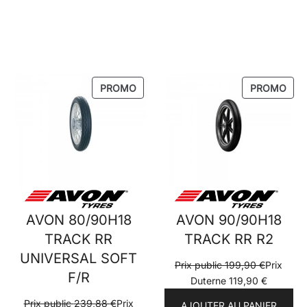
PRODUIT
PRO
PROMO
PROMO
EN
EN
PROMOTION
PRO
AVON 80/90H18
AVON 90/90H18
TRACK RR
TRACK RR R2
UNIVERSAL SOFT
Prix public
199,90
€
Prix
F/R
Duterne
119,90
€
Prix public
239,88
€
Prix
AJOUTER AU PANIER