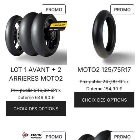
PRODUIT
PRO
PROMO
PROMO
EN
EN
PROMOTION
PRO
LOT 1 AVANT + 2
MOTO2 125/75R17
ARRIERES MOTO2
Prix public
247,99
€
Prix
Duterne
184,90
€
Prix public
946,00
€
Prix
Duterne
649,90
€
CHOIX DES OPTIONS
CHOIX DES OPTIONS
PRODUIT
PRO
PROMO
PROMO