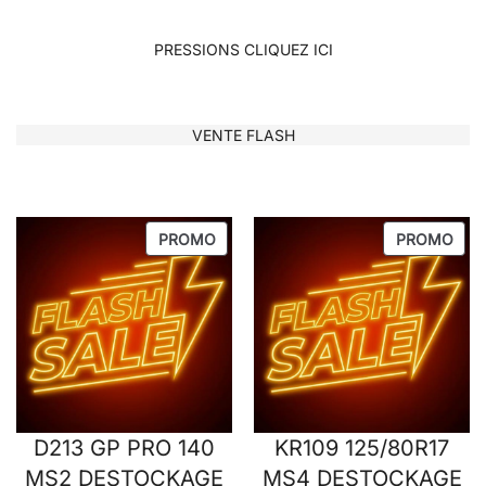
PRESSIONS CLIQUEZ ICI
VENTE FLASH
PRODUIT
PRO
PROMO
PROMO
EN
EN
PROMOTION
PRO
D213 GP PRO 140
KR109 125/80R17
MS2 DESTOCKAGE
MS4 DESTOCKAGE