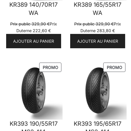
KR389 140/70R17
KR389 165/55R17
WA
WA
Prix public
329,90
€
Prix
Prix public
329,90
€
Prix
Duterne
222,60
€
Duterne
283,80
€
AJOUTER AU PANIER
AJOUTER AU PANIER
PRODUIT
PRO
PROMO
PROMO
EN
EN
PROMOTION
PRO
KR393 190/55R17
KR393 195/65R17