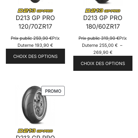
D213 GP PRO
D213 GP PRO
120/70ZR17
180/60ZR17
Prix public
259,90
€
Prix
Prix public
319,90
€
Prix
Duterne
193,90
€
Duterne
255,00
€
–
Plage
269,90
€
CHOIX DES OPTIONS
de
CHOIX DES OPTIONS
prix :
Prix
Duterne
255,00 €
PRODUIT
PROMO
à
EN
269,90 €
PROMOTION