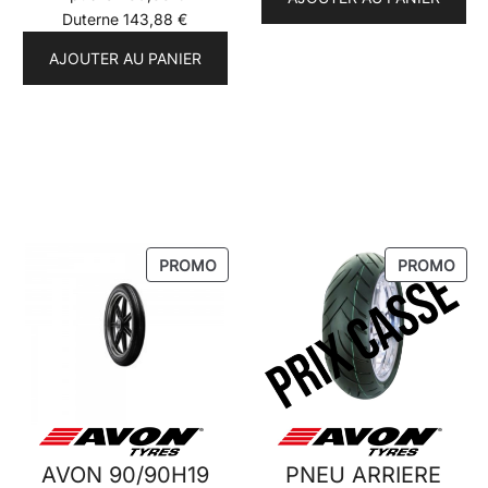
Duterne
143,88
€
AJOUTER AU PANIER
PRODUIT
PRO
PROMO
PROMO
EN
EN
PROMOTION
PRO
AVON 90/90H19
PNEU ARRIERE