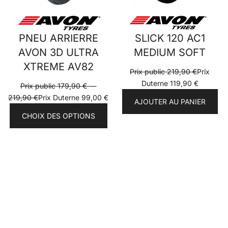
PNEU ARRIERRE
SLICK 120 AC1
AVON 3D ULTRA
MEDIUM SOFT
XTREME AV82
Prix public
219,90
€
Prix
Duterne
119,90
€
Prix public
179,90
€
–
Plage
219,90
€
Prix Duterne
99,00
€
AJOUTER AU PANIER
de
CHOIX DES OPTIONS
prix :
Prix
public
179,90 €
à
219,90 €