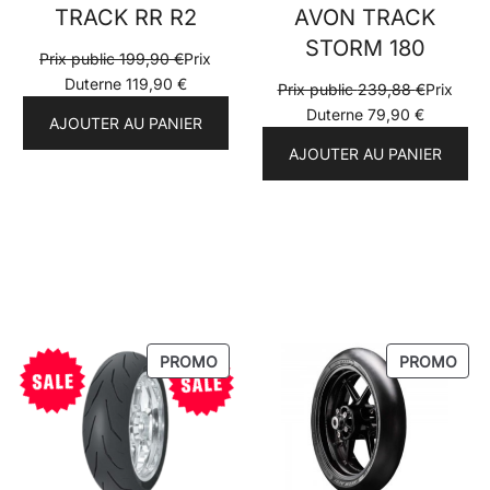
TRACK RR R2
AVON TRACK
STORM 180
Prix public
199,90
€
Prix
Duterne
119,90
€
Prix public
239,88
€
Prix
Duterne
79,90
€
AJOUTER AU PANIER
AJOUTER AU PANIER
PRODUIT
PRO
PROMO
PROMO
EN
EN
PROMOTION
PRO