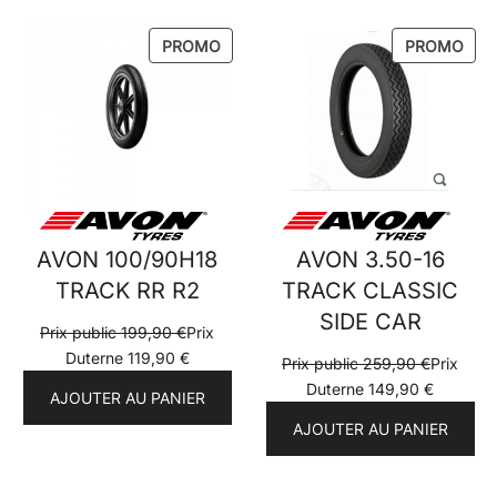
PRODUIT
PRO
PROMO
PROMO
EN
EN
PROMOTION
PRO
AVON 100/90H18
AVON 3.50-16
TRACK RR R2
TRACK CLASSIC
SIDE CAR
Prix public
199,90
€
Prix
Duterne
119,90
€
Prix public
259,90
€
Prix
Duterne
149,90
€
AJOUTER AU PANIER
AJOUTER AU PANIER