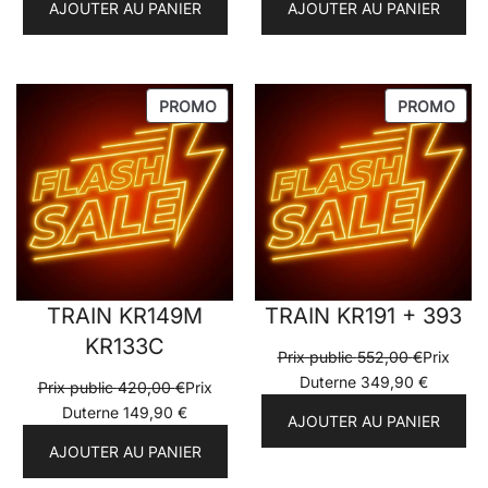
AJOUTER AU PANIER
AJOUTER AU PANIER
PRODUIT
PRO
PROMO
PROMO
EN
EN
PROMOTION
PRO
TRAIN KR149M
TRAIN KR191 + 393
KR133C
Prix public
552,00
€
Prix
Duterne
349,90
€
Prix public
420,00
€
Prix
Duterne
149,90
€
AJOUTER AU PANIER
AJOUTER AU PANIER