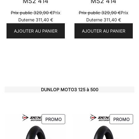
MS2 414
MS2 414
Prix public
329,90
€
Prix
Prix public
329,90
€
Prix
Duterne
311,40
€
Duterne
311,40
€
AJOUTER AU PANIER
AJOUTER AU PANIER
DUNLOP MOTO3 125 à 500
PRODUIT
PRO
PROMO
PROMO
EN
EN
PROMOTION
PRO