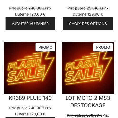
Prix public
240,00
€
Prix
Prix public
251,40
€
Prix
Duterne
120,00
€
Duterne
129,90
€
AJOUTER AU PANIER
CHOIX DES OPTIONS
PRODUIT
PRO
PROMO
PROMO
EN
EN
PROMOTION
PRO
KR389 PLUIE 140
LOT MOTO 2 MS3
DESTOCKAGE
Prix public
240,00
€
Prix
Duterne
120,00
€
Prix public
696,00
€
Prix